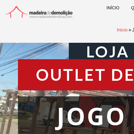
INÍCIO
Q
Início
»
LOJA
OUTLET DE
JOGO