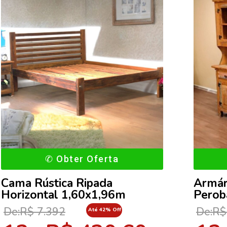
✆ Obter Oferta
Cama Rústica Ripada
Armár
Horizontal 1,60x1,96m
Perob
De:R$ 7.392
De:R$
Até 42% Off