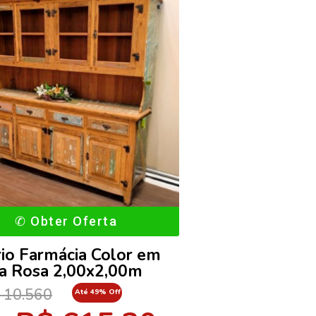
✆ Obter Oferta
io Farmácia Color em
a Rosa 2,00x2,00m
 10.560
Até 49% Off