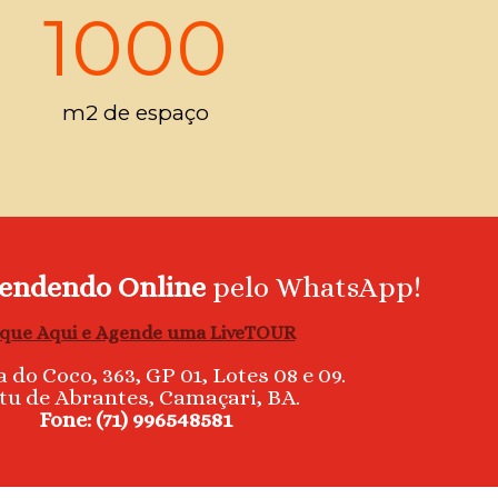
1000
m2 de espaço
endendo Online
pelo WhatsApp!
ique Aqui e Agende uma LiveTOUR
 do Coco, 363, GP 01, Lotes 08 e 09.
tu de Abrantes, Camaçari, BA.
Fone: (71) 996548581