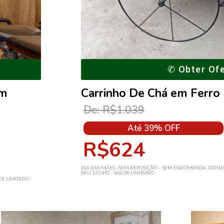
✆ Obter Of
0m
Carrinho De Chá em Ferro 
De: R$1.039
Até 39% OFF
R$624
DIA DAS MÃES - SEM REPOSIÇÃO – SEM ENCOMENDA. ATEND
SKU 125492 - VALOR UNITÁRIO
E LIMITADO -